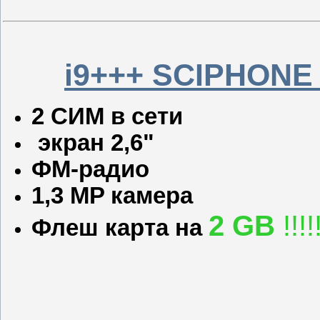
i9+++ SCIPHONE 
2 СИМ в сети
экран 2,6"
ФМ-радио
1,3 M
P камера
2 GB
!!!!
Флеш карта на