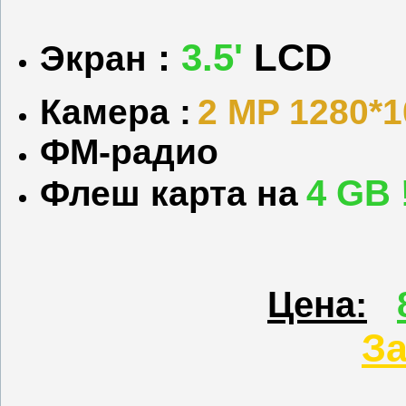
:
3.5'
LCD
Экран
Камера :
2 MP 1280*1
ФМ-радио
4 GB
Флеш карта на
Цена:
За