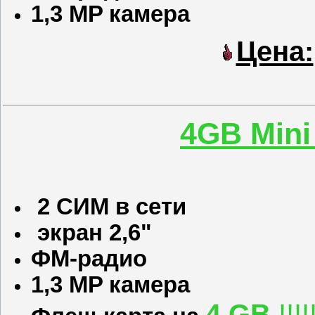
1,3 M
P камера
Цена:
4GB Mini 
2 СИМ в сети
экран 2,6"
ФМ-радио
1,3 M
P камера
4 GB
!!!!