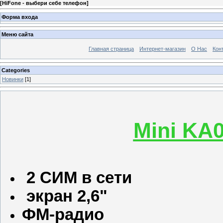
[
HiFone - выбери себе телефон
]
Форма входа
Меню сайта
Главная страница
Интернет-магазин
О Нас
Кон
Categories
Новинки
[1]
Mini KA0
2 СИМ в сети
экран 2,6"
ФМ-радио